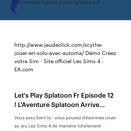
Dictionnaire francais gratuit larousse pdf
http://www.jeudeclick.com/scythe-
jouer-en-solo-avec-automa/ Démo Créez
votre Sim - Site officiel Les Sims 4 -
EA.com
Let's Play Splatoon Fr Episode 12
! L'Aventure Splatoon Arrive…
Vous avez bien lu : vous pouvez désormais jouer
au jeu Les Sims 4 de manière totalement