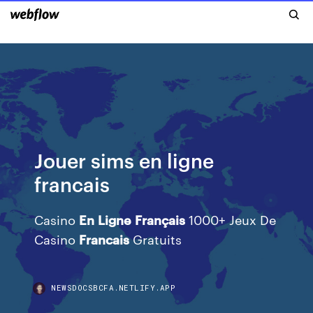
Jouer sims en ligne
francais
Casino
En
Ligne
Français
1000+ Jeux De
Casino
Francais
Gratuits
NEWSDOCSBCFA.NETLIFY.APP