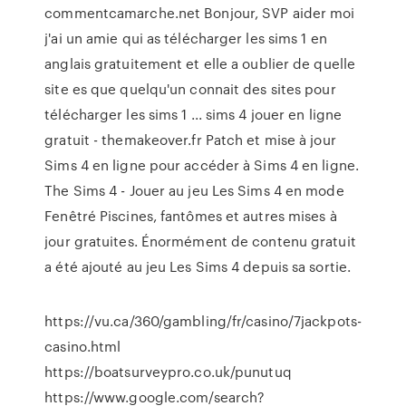
commentcamarche.net Bonjour, SVP aider moi
j'ai un amie qui as télécharger les sims 1 en
anglais gratuitement et elle a oublier de quelle
site es que quelqu'un connait des sites pour
télécharger les sims 1 ... sims 4 jouer en ligne
gratuit - themakeover.fr Patch et mise à jour
Sims 4 en ligne pour accéder à Sims 4 en ligne.
The Sims 4 - Jouer au jeu Les Sims 4 en mode
Fenêtré Piscines, fantômes et autres mises à
jour gratuites. Énormément de contenu gratuit
a été ajouté au jeu Les Sims 4 depuis sa sortie.
https://vu.ca/360/gambling/fr/casino/7jackpots-
casino.html
https://boatsurveypro.co.uk/punutuq
https://www.google.com/search?