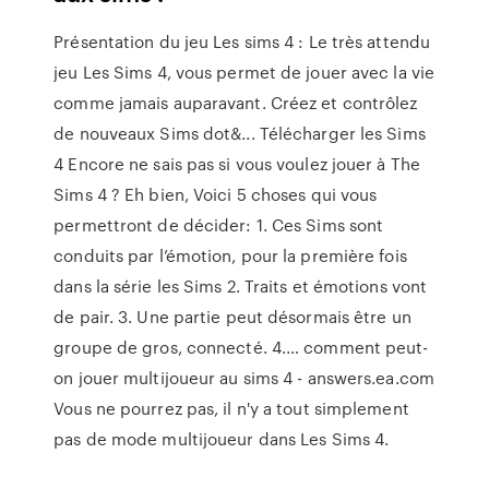
Présentation du jeu Les sims 4 : Le très attendu
jeu Les Sims 4, vous permet de jouer avec la vie
comme jamais auparavant. Créez et contrôlez
de nouveaux Sims dot&... Télécharger les Sims
4 Encore ne sais pas si vous voulez jouer à The
Sims 4 ? Eh bien, Voici 5 choses qui vous
permettront de décider: 1. Ces Sims sont
conduits par l’émotion, pour la première fois
dans la série les Sims 2. Traits et émotions vont
de pair. 3. Une partie peut désormais être un
groupe de gros, connecté. 4.… comment peut-
on jouer multijoueur au sims 4 - answers.ea.com
Vous ne pourrez pas, il n'y a tout simplement
pas de mode multijoueur dans Les Sims 4.